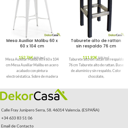
Mesa Auxiliar Malibu 60 x
Taburete alto de rattan
60 x 104 cm
sin respaldo 76 cm
152,76
€
111,93
€
IVA Incl.
IVA Incl.
Mesa Auxiliar Malibu 60 x 60 x 104
Taburete alto de rattan sin respaldo
cm Mesa Auxiliar Malibu en acero
76 cm Taburete alto de rattan. Base
acabado con pintura
de aluminio y sin respaldo. Color
electroéstatica. Sobre de madera
chocolate,
Calle Fray Junípero Serra, 58. 46014 Valencia. (ESPAÑA)
+34 633 83 51 06
Email de Contacto