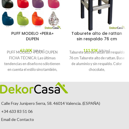
PUFF MODELO «PERA»
Taburete alto de rattan
DUPEN
sin respaldo 76 cm
62,00
€
111,93
€
IVA Incl.
IVA Incl.
PUFF MODELO «PERA» DUPEN
Taburete alto de rattan sin respaldo
FICHA TÉCNICA: Las últimas
76 cm Taburete alto de rattan. Base
tendencias en diseño no sólo tienen
de aluminio y sin respaldo. Color
en cuenta el estilo sino también,
chocolate,
Calle Fray Junípero Serra, 58. 46014 Valencia. (ESPAÑA)
+34 633 83 51 06
Email de Contacto