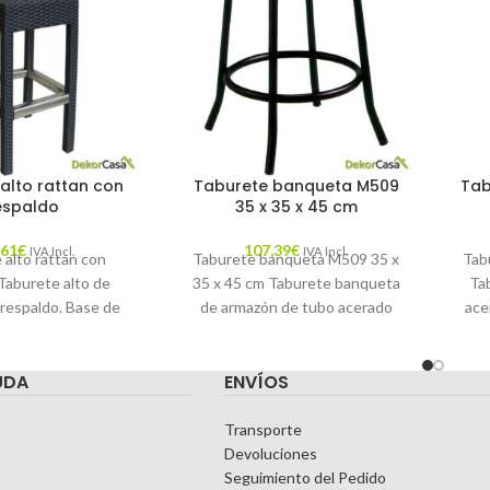
alto rattan con
Taburete banqueta M509
Tab
espaldo
35 x 35 x 45 cm
,61
€
107,39
€
IVA Incl.
IVA Incl.
 alto rattan con
Taburete banqueta M509 35 x
Tab
Taburete alto de
35 x 45 cm Taburete banqueta
Ta
 respaldo. Base de
de armazón de tubo acerado
ace
. Color blanco,
modelo M509 Asiento tapizado,
o negro. Medidas:
UDA
ENVÍOS
Transporte
Devoluciones
Seguimiento del Pedido