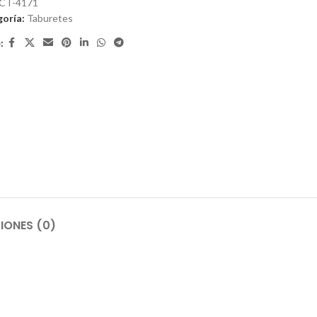
CT-4171
oría:
Taburetes
:
IONES (0)