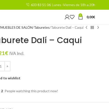
633 83 51 06
Lunes -Viernes de 18h a 20h
0
0,00
€
MUEBLES DE SALÓN
Taburetes
Taburete Dalí – Caqui
burete Dalí – Caqui
21
€
IVA Incl.
d to wishlist
2
People watching this product now!