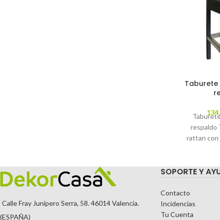
Taburete 
r
134
Taburete
respaldo 
rattan con
aluminio
chocolate 
SOPORTE Y AY
Contacto
Calle Fray Junípero Serra, 58. 46014 Valencia.
Incidencias
Tu Cuenta
(ESPAÑA)