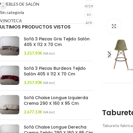
MUEBLES DE SALÓN
4729
Sin categoría
61
VINOTECA
479
ULTIMOS PRODUCTOS VISTOS
Click 
Sofá 3 Piezas Gris Tejido Salón
405 X 112 X 70 Cm
3.257,93
€
IVA Incl.
Sofá 3 Piezas Burdeos Tejido
Salón 405 X 112 X 70 Cm
3.257,93
€
IVA Incl.
Sofá Chaise Longue Izquierda
Crema 290 X 160 X 95 Cm
Taburete
2.677,13
€
IVA Incl.
Taburete fabricad
Sofá Chaise Longue Derecha
Crema Tejido 290 X 160 X 95 Cm