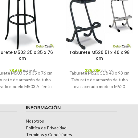
urete M503 35 x 35 x 76
Taburete M520 51 x 40 x 98
cm
cm
78,65
€
335,78
€
IVA Incl.
IVA Incl.
urete M503 35 x 35 x 76 cm
Taburete M520 51 x 40 x 98 cm
burete de armazón de tubo
Taburete de armazón de tubo
rado modelo M503 Asiento
oval acerado modelo M520
de rejilla metalica
Asiento de espuma
INFORMACIÓN
Nosotros
Politica de Privacidad
Terminos y Condiciones