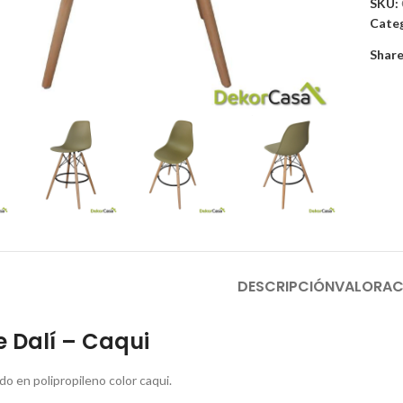
SKU:
Categ
Share
to enlarge
DESCRIPCIÓN
VALORAC
 Dalí – Caqui
o en polipropileno color caqui.