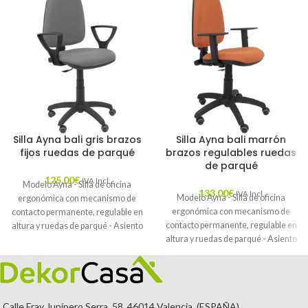
Silla Ayna bali gris brazos
Silla Ayna bali marrón
fijos ruedas de parqué
brazos regulables ruedas
de parqué
125,00
€
IVA Incl.
Modelo Ayna - Silla de oficina
133,00
€
IVA Incl.
Modelo Ayna - Silla de oficina
ergonómica con mecanismo de
ergonómica con mecanismo de
contacto permanente, regulable en
contacto permanente, regulable en
altura y ruedas de parqué - Asiento
altura y ruedas de parqué - Asiento
y respaldo tapizados en tejido BALI
y respaldo tapizados en tejido BALI
color gris (BRAZOS FIJOS
color marrón (BRAZOS
INCLUIDOS)
REGULABLES EN ALTURA)
Calle Fray Junípero Serra, 58. 46014 Valencia. (ESPAÑA)