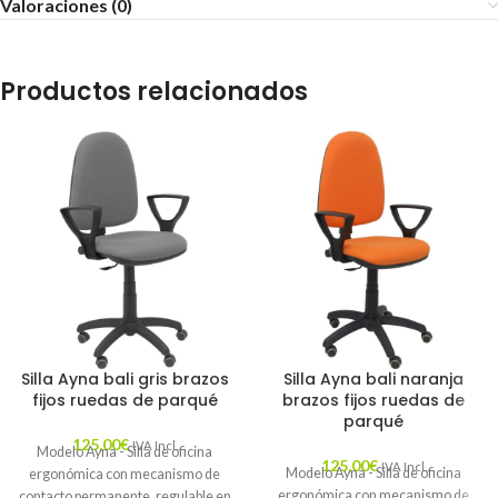
Valoraciones (0)
Productos relacionados
Silla Ayna bali gris brazos
Silla Ayna bali naranja
fijos ruedas de parqué
brazos fijos ruedas de
parqué
125,00
€
IVA Incl.
Modelo Ayna - Silla de oficina
125,00
€
IVA Incl.
Modelo Ayna - Silla de oficina
ergonómica con mecanismo de
ergonómica con mecanismo de
contacto permanente, regulable en