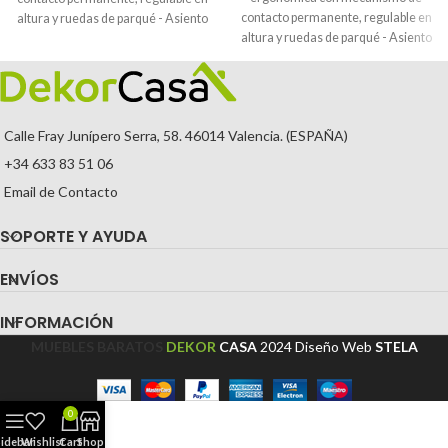
contacto permanente, regulable en
altura y ruedas de parqué - Asiento
altura y ruedas de parqué - Asiento
y respaldo tapizados en tejido BALI
y respaldo tapizados en tejido BALI
color gris (BRAZOS FIJOS
color naranja (BRAZOS FIJOS
INCLUIDOS)
INCLUIDOS)
Calle Fray Junípero Serra, 58. 46014 Valencia. (ESPAÑA)
+34 633 83 51 06
Email de Contacto
SOPORTE Y AYUDA
ENVÍOS
INFORMACIÓN
MUEBLES BARATOS
DEKOR
CASA
2024
Diseño Web
STELA
0
Sidebar
Wishlist
Cart
Shop