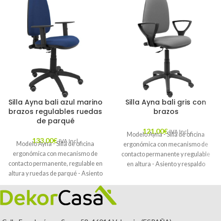
Silla Ayna bali azul marino
Silla Ayna bali gris con
brazos regulables ruedas
brazos
de parqué
121,00
€
IVA Incl.
Modelo Ayna - Silla de oficina
133,00
€
IVA Incl.
Modelo Ayna - Silla de oficina
ergonómica con mecanismo de
ergonómica con mecanismo de
contacto permanente y regulable
contacto permanente, regulable en
en altura - Asiento y respaldo
altura y ruedas de parqué - Asiento
tapizados en tejido BALI color gris.
y respaldo tapizados en tejido BALI
color azul marino (BRAZOS
REGULABLES EN ALTURA)