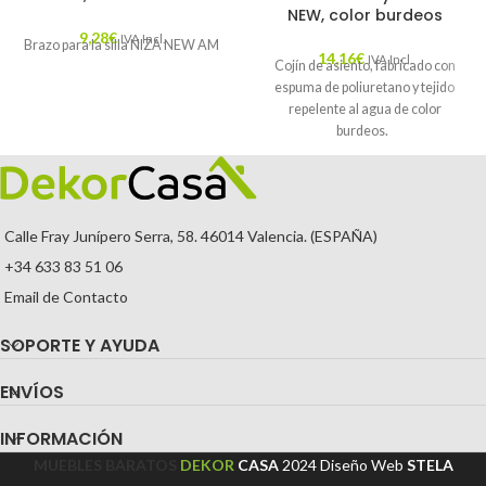
NEW, color burdeos
9,28
€
IVA Incl.
Brazo para la silla NIZA NEW AM
14,16
€
IVA Incl.
Cojín de asiento, fabricado con
espuma de poliuretano y tejido
repelente al agua de color
burdeos.
Calle Fray Junípero Serra, 58. 46014 Valencia. (ESPAÑA)
+34 633 83 51 06
Email de Contacto
SOPORTE Y AYUDA
ENVÍOS
INFORMACIÓN
MUEBLES BARATOS
DEKOR
CASA
2024
Diseño Web
STELA