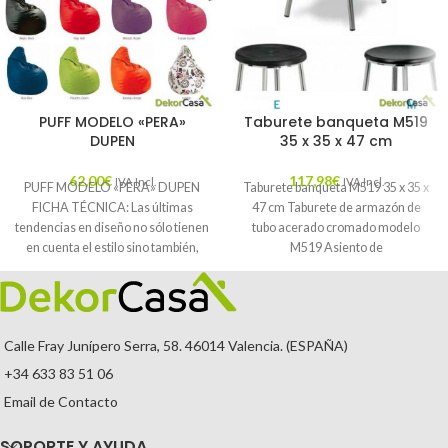
PUFF MODELO «PERA»
Taburete banqueta M519
DUPEN
35 x 35 x 47 cm
62,00
€
117,98
€
IVA Incl.
IVA Incl.
PUFF MODELO «PERA» DUPEN
Taburete banqueta M519 35 x 35 x
FICHA TÉCNICA: Las últimas
47 cm Taburete de armazón de
tendencias en diseño no sólo tienen
tubo acerado cromado modelo
en cuenta el estilo sino también,
M519 Asiento de
Calle Fray Junípero Serra, 58. 46014 Valencia. (ESPAÑA)
+34 633 83 51 06
Email de Contacto
SOPORTE Y AYUDA