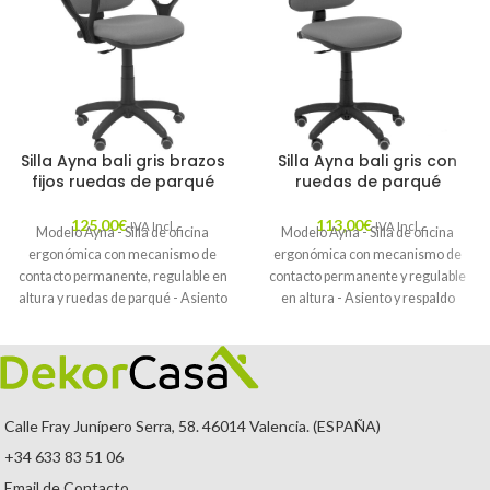
Silla Ayna bali gris brazos
Silla Ayna bali gris con
fijos ruedas de parqué
ruedas de parqué
125,00
€
113,00
€
IVA Incl.
IVA Incl.
Modelo Ayna - Silla de oficina
Modelo Ayna - Silla de oficina
ergonómica con mecanismo de
ergonómica con mecanismo de
contacto permanente, regulable en
contacto permanente y regulable
altura y ruedas de parqué - Asiento
en altura - Asiento y respaldo
y respaldo tapizados en tejido BALI
tapizados en tejido BALI color gris y
color gris (BRAZOS FIJOS
ruedas de parqué
INCLUIDOS)
Calle Fray Junípero Serra, 58. 46014 Valencia. (ESPAÑA)
+34 633 83 51 06
Email de Contacto