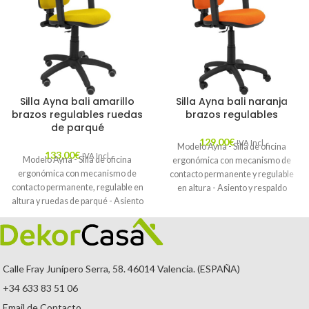
Silla Ayna bali amarillo
Silla Ayna bali naranja
brazos regulables ruedas
brazos regulables
de parqué
129,00
€
IVA Incl.
Modelo Ayna - Silla de oficina
133,00
€
IVA Incl.
Modelo Ayna - Silla de oficina
ergonómica con mecanismo de
ergonómica con mecanismo de
contacto permanente y regulable
contacto permanente, regulable en
en altura - Asiento y respaldo
altura y ruedas de parqué - Asiento
tapizados en tejido BALI color
y respaldo tapizados en tejido BALI
naranja (BRAZOS REGULABLES
color amarillo (BRAZOS
EN ALTURA)
REGULABLES EN ALTURA)
Calle Fray Junípero Serra, 58. 46014 Valencia. (ESPAÑA)
+34 633 83 51 06
Email de Contacto