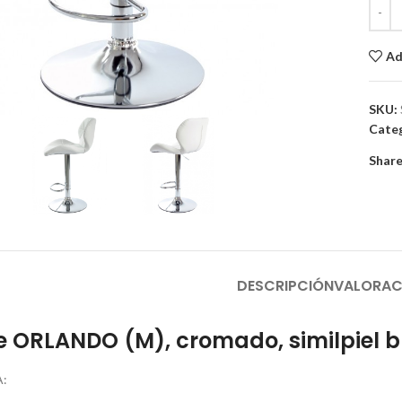
Ad
to enlarge
SKU:
Categ
Share
DESCRIPCIÓN
VALORAC
e ORLANDO (M), cromado, similpiel 
: