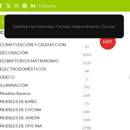
Contacto
Buscar
BROWSE CATEGORIES
Sentimos las molestias. Cerrado temporalmente. Gracias
CATEGORÍAS DEL PRODUCTO
HOT
CLIMATIZACIÓN Y CALEFACCIÓN
21
DECORACIÓN
2359
DORMITORIOS MATRIMONIO
1112
ELECTRODOMÉSTICOS
60
GDECO
1
ILUMINACIÓN
795
Muebles Baratos
268
MUEBLES DE BAÑO
71
MUEBLES DE COCINA
146
MUEBLES DE JARDIN
568
MUEBLES DE OFICINA
2708