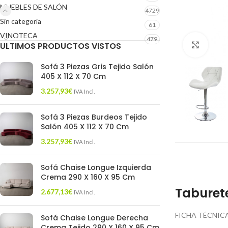
MUEBLES DE SALÓN
4729
Sin categoría
61
VINOTECA
479
ULTIMOS PRODUCTOS VISTOS
Click 
Sofá 3 Piezas Gris Tejido Salón
405 X 112 X 70 Cm
3.257,93
€
IVA Incl.
Sofá 3 Piezas Burdeos Tejido
Salón 405 X 112 X 70 Cm
3.257,93
€
IVA Incl.
Sofá Chaise Longue Izquierda
Crema 290 X 160 X 95 Cm
Taburet
2.677,13
€
IVA Incl.
FICHA TÉCNICA
Sofá Chaise Longue Derecha
Crema Tejido 290 X 160 X 95 Cm