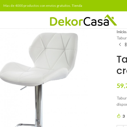
Mas de 4000 productos con envíos gratuitos.
Tienda
Inicio
Tabur
T
cr
59,
Tabure
dispo
3