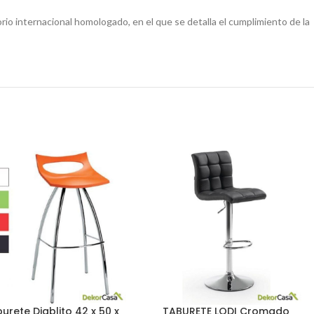
io internacional homologado, en el que se detalla el cumplimiento de la
urete Diablito 42 x 50 x
TABURETE LODI Cromado