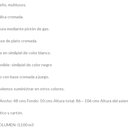
eño, multiusos.
lica cromada.
tura mediante pistón de gas.
se de plato cromada.
 en similpiel de color blanco.
nible: similpiel de color negro
o con base cromada a juego.
demos suministrar en otros colores.
ho: 48 cms Fondo: 50 cms Altura total: 86 ~ 106 cms Altura del asien
ico y cartón.
OLUMEN: 0,100 m3