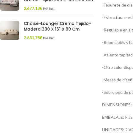
-Taburete de dis
2.677,13
€
IVA Incl.
-Estructura metá
Chaise-Lounger Crema Tejido-
Madera 300 X 161 X 90 Cm
-Regulable en al
2.631,75
€
IVA Incl.
-Reposapiés y ba
-Asiento tapizado
-Otro color dispo
-Mesas de diseñ
-Sobre pedido po
DIMENSIONES: Anc
EMBALAJE: Plást
UNIDADES: 2 V