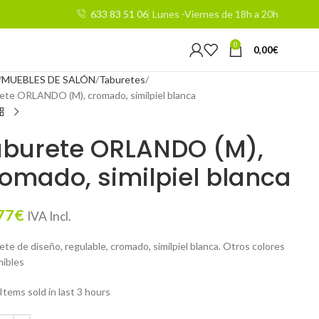
633 83 51 06
Lunes -Viernes de 18h a 20h
0
0,00
€
MUEBLES DE SALÓN
Taburetes
ete ORLANDO (M), cromado, similpiel blanca
aburete ORLANDO (M),
omado, similpiel blanca
77
€
IVA Incl.
te de diseño, regulable, cromado, similpiel blanca. Otros colores
nibles
Items sold in last 3 hours