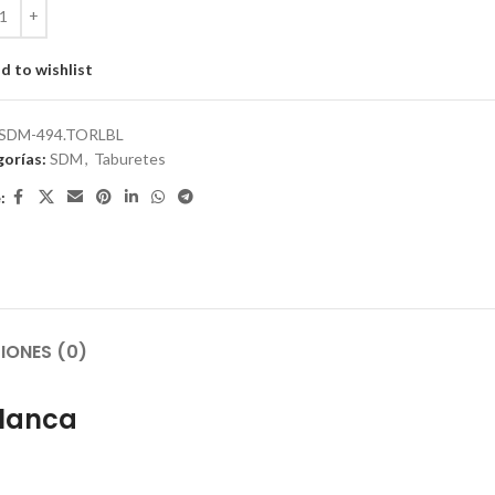
d to wishlist
SDM-494.TORLBL
orías:
SDM
,
Taburetes
:
IONES (0)
blanca