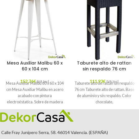
Mesa Auxiliar Malibu 60 x
Taburete alto de rattan
60 x 104 cm
sin respaldo 76 cm
152,76
€
111,93
€
IVA Incl.
IVA Incl.
Mesa Auxiliar Malibu 60 x 60 x 104
Taburete alto de rattan sin respaldo
cm Mesa Auxiliar Malibu en acero
76 cm Taburete alto de rattan. Base
acabado con pintura
de aluminio y sin respaldo. Color
electroéstatica. Sobre de madera
chocolate,
Calle Fray Junípero Serra, 58. 46014 Valencia. (ESPAÑA)