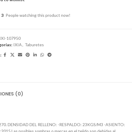
3
People watching this product now!
IXI-107950
orías:
IXIA
,
Taburetes
:
IONES (0)
270. DENSIDAD DEL RELLENO: -RESPALDO: 23KGS/M3 -ASIENTO:
15 Las posibles sombras o marcas en el tejido son debidas al