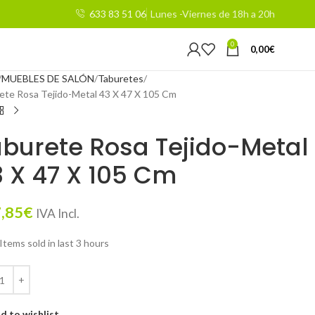
633 83 51 06
Lunes -Viernes de 18h a 20h
0
0,00
€
MUEBLES DE SALÓN
Taburetes
ete Rosa Tejido-Metal 43 X 47 X 105 Cm
burete Rosa Tejido-Metal
 X 47 X 105 Cm
,85
€
IVA Incl.
Items sold in last 3 hours
d to wishlist