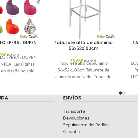
LO «PERA» DUPEN
Taburete alto de aluminio
TA
56x52x100cm
00
€
IVA Incl.
LO «PERA» DUPEN
75,63
€
IVA Incl.
Taburete alto de aluminio
LOD
ICA: Las últimas
56x52x100cm Taburete de
P
 en diseño no sólo
aluminio anodizado. Tubos de
LFC
enta el estilo sino
25Ø x 2mm. Taburete alto de
E
también,
aluminio 56x52x100cm
UDA
ENVÍOS
Transporte
Devoluciones
Seguimiento del Pedido
Garantía