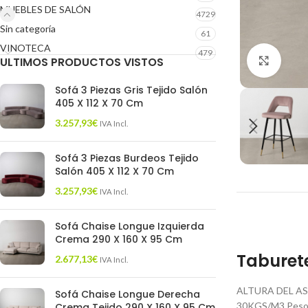
MUEBLES DE SALÓN
4729
Sin categoría
61
VINOTECA
479
ULTIMOS PRODUCTOS VISTOS
Click 
Sofá 3 Piezas Gris Tejido Salón
405 X 112 X 70 Cm
3.257,93
€
IVA Incl.
Sofá 3 Piezas Burdeos Tejido
Salón 405 X 112 X 70 Cm
3.257,93
€
IVA Incl.
Sofá Chaise Longue Izquierda
Crema 290 X 160 X 95 Cm
Taburete
2.677,13
€
IVA Incl.
ALTURA DEL AS
Sofá Chaise Longue Derecha
30KGS/M3 Peso m
Crema Tejido 290 X 160 X 95 Cm