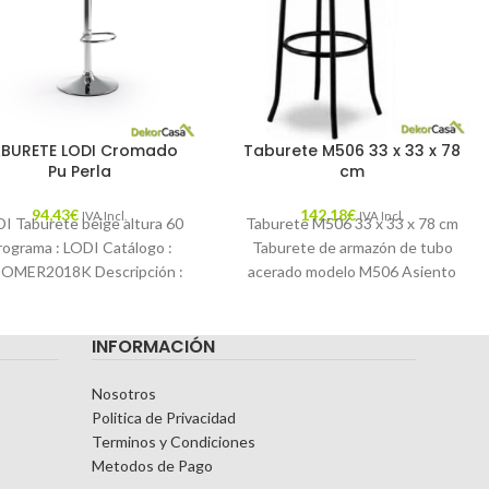
BURETE LODI Cromado
Taburete M506 33 x 33 x 78
Pu Perla
cm
94,43
€
142,18
€
IVA Incl.
IVA Incl.
I Taburete beige altura 60
Taburete M506 33 x 33 x 78 cm
rograma : LODI Catálogo :
Taburete de armazón de tubo
OMER2018K Descripción :
acerado modelo M506 Asiento
l taburete Crema tiene el
de espuma integral
asiento tapizado
INFORMACIÓN
Nosotros
Politica de Privacidad
Terminos y Condiciones
Metodos de Pago