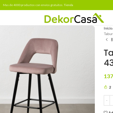
Mas de 4000 productos con envíos gratuitos.
Tienda
Inicio
Tabur
Ta
43
137
2
Ad