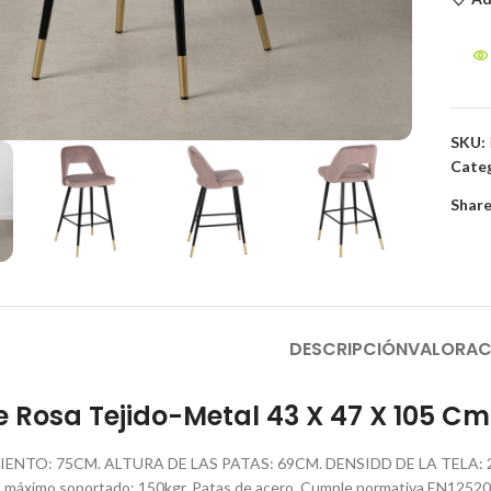
to enlarge
SKU:
Categ
Share
DESCRIPCIÓN
VALORAC
 Rosa Tejido-Metal 43 X 47 X 105 Cm
IENTO: 75CM. ALTURA DE LAS PATAS: 69CM. DENSIDD DE LA TELA: 
áximo soportado: 150kgr. Patas de acero. Cumple normativa EN12520:20