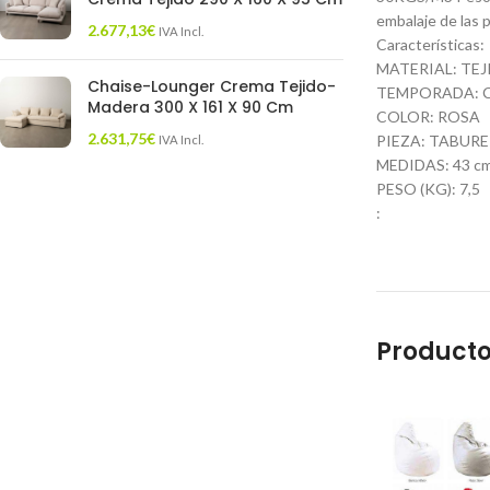
embalaje de las 
2.677,13
€
IVA Incl.
Características:
MATERIAL: TE
Chaise-Lounger Crema Tejido-
TEMPORADA: 
Madera 300 X 161 X 90 Cm
COLOR: ROSA
2.631,75
€
PIEZA: TABUR
IVA Incl.
MEDIDAS: 43 cm.
PESO (KG): 7,5
:
Producto