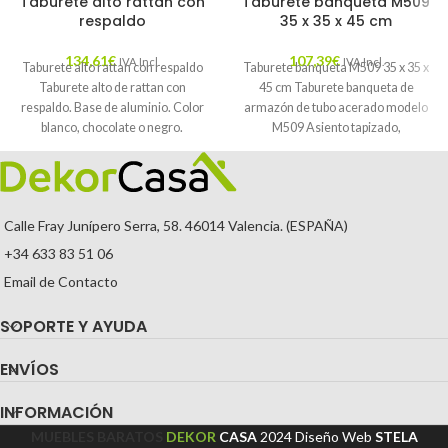
Taburete alto rattan con
Taburete banqueta M509
respaldo
35 x 35 x 45 cm
134,61
€
107,39
€
IVA Incl.
IVA Incl.
Taburete alto rattan con respaldo
Taburete banqueta M509 35 x 35 x
Taburete alto de rattan con
45 cm Taburete banqueta de
respaldo. Base de aluminio. Color
armazón de tubo acerado modelo
blanco, chocolate o negro.
M509 Asiento tapizado,
Medidas:
Calle Fray Junípero Serra, 58. 46014 Valencia. (ESPAÑA)
+34 633 83 51 06
Email de Contacto
SOPORTE Y AYUDA
ENVÍOS
INFORMACIÓN
MUEBLES BARATOS
DEKOR
CASA
2024
Diseño Web
STELA