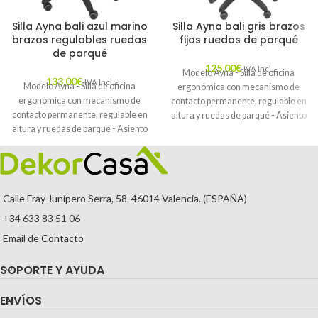
Silla Ayna bali azul marino
Silla Ayna bali gris brazos
brazos regulables ruedas
fijos ruedas de parqué
de parqué
125,00
€
IVA Incl.
Modelo Ayna - Silla de oficina
133,00
€
IVA Incl.
Modelo Ayna - Silla de oficina
ergonómica con mecanismo de
ergonómica con mecanismo de
contacto permanente, regulable en
contacto permanente, regulable en
altura y ruedas de parqué - Asiento
altura y ruedas de parqué - Asiento
y respaldo tapizados en tejido BALI
y respaldo tapizados en tejido BALI
color gris (BRAZOS FIJOS
color azul marino (BRAZOS
INCLUIDOS)
REGULABLES EN ALTURA)
Calle Fray Junípero Serra, 58. 46014 Valencia. (ESPAÑA)
+34 633 83 51 06
Email de Contacto
SOPORTE Y AYUDA
ENVÍOS