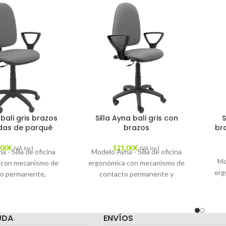
 bali gris brazos
Silla Ayna bali gris con
S
edas de parqué
brazos
br
,00
€
121,00
€
IVA Incl.
IVA Incl.
 - Silla de oficina
Modelo Ayna - Silla de oficina
Mo
 con mecanismo de
ergonómica con mecanismo de
erg
o permanente,
contacto permanente y
 altura y ruedas de
regulable en altura - Asiento y
reg
siento y respaldo
respaldo tapizados en tejido
pa
n tejido BALI color
BALI color gris.
UDA
ENVÍOS
tap
BRAZOS FIJOS