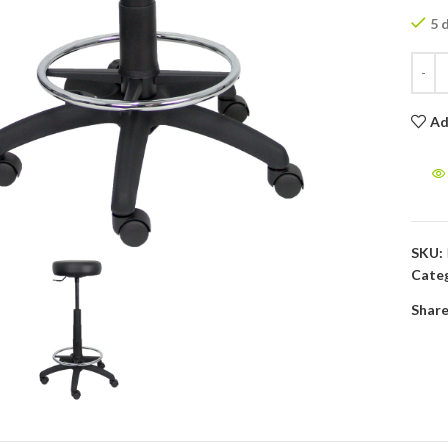
5 
Ad
to enlarge
SKU:
Categ
Share