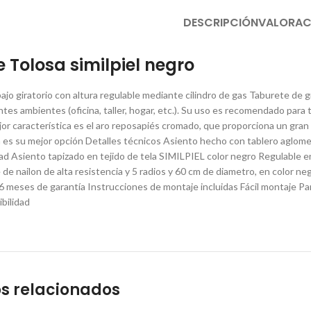
DESCRIPCIÓN
VALORAC
 Tolosa similpiel negro
jo giratorio con altura regulable mediante cilindro de gas Taburete de gr
tes ambientes (oficina, taller, hogar, etc.). Su uso es recomendado para 
ejor característica es el aro reposapiés cromado, que proporciona un gran
 es su mejor opción Detalles técnicos Asiento hecho con tablero aglom
d Asiento tapizado en tejido de tela SIMILPIEL color negro Regulable en 
 de nailon de alta resistencia y 5 radios y 60 cm de diametro, en color
6 meses de garantía Instrucciones de montaje incluidas Fácil montaje P
bilidad
s relacionados