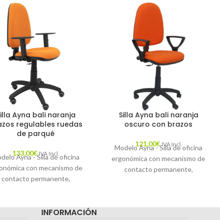
illa Ayna bali naranja
Silla Ayna bali naranja
azos regulables ruedas
oscuro con brazos
de parqué
121,00
€
IVA Incl.
Modelo Ayna - Silla de oficina
133,00
€
IVA Incl.
delo Ayna - Silla de oficina
ergonómica con mecanismo de
onómica con mecanismo de
contacto permanente,
contacto permanente,
regulable en altura - Asiento y
ulable en altura y ruedas de
respaldo tapizados en tejido
rqué - Asiento y respaldo
BALI color naranja oscuro.
INFORMACIÓN
izados en tejido BALI color