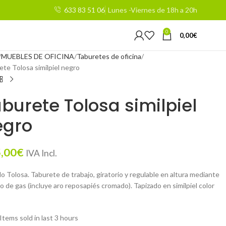
633 83 51 06
Lunes -Viernes de 18h a 20h
0
0,00
€
MUEBLES DE OFICINA
Taburetes de oficina
ete Tolosa similpiel negro
burete Tolosa similpiel
egro
,00
€
IVA Incl.
o Tolosa. Taburete de trabajo, giratorio y regulable en altura mediante
ro de gas (incluye aro reposapiés cromado). Tapizado en similpiel color
Items sold in last 3 hours