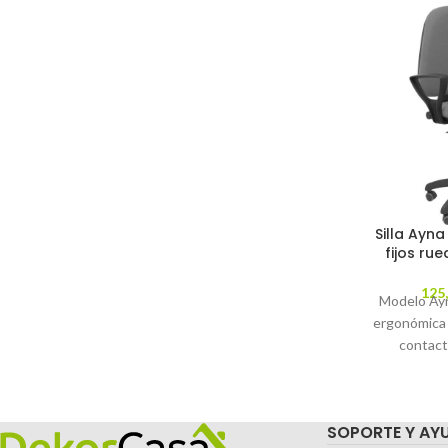
Silla Ayna
fijos ru
125
Modelo Ayna
ergonómica
contact
regulable en
parqué - A
tapizados e
SOPORTE Y AY
gris (