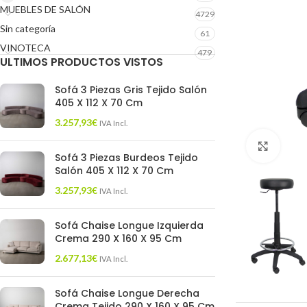
MUEBLES DE SALÓN
4729
Sin categoría
61
VINOTECA
479
ULTIMOS PRODUCTOS VISTOS
Sofá 3 Piezas Gris Tejido Salón
405 X 112 X 70 Cm
3.257,93
€
IVA Incl.
Click 
Sofá 3 Piezas Burdeos Tejido
Salón 405 X 112 X 70 Cm
3.257,93
€
IVA Incl.
Sofá Chaise Longue Izquierda
Crema 290 X 160 X 95 Cm
2.677,13
€
IVA Incl.
Sofá Chaise Longue Derecha
Crema Tejido 290 X 160 X 95 Cm