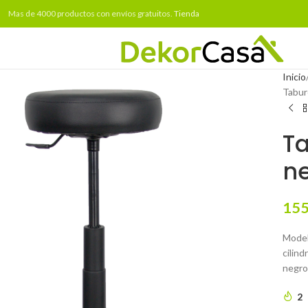
Mas de 4000 productos con envíos gratuitos.
Tienda
Inicio
Tabur
Ta
n
155
Model
cilind
negro
2