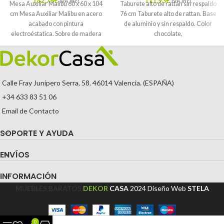
152,76
€
111,93
€
IVA Incl.
IVA Incl.
Mesa Auxiliar Malibu 60 x 60 x 104
Taburete alto de rattan sin respaldo
cm Mesa Auxiliar Malibu en acero
76 cm Taburete alto de rattan. Base
acabado con pintura
de aluminio y sin respaldo. Color
electroéstatica. Sobre de madera
chocolate,
Calle Fray Junípero Serra, 58. 46014 Valencia. (ESPAÑA)
+34 633 83 51 06
Email de Contacto
SOPORTE Y AYUDA
ENVÍOS
INFORMACIÓN
MUEBLES BARATOS
DEKOR
CASA
2024
Diseño Web
STELA
0