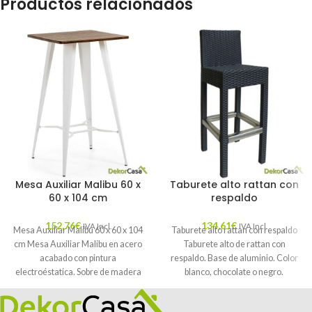
Productos relacionados
Mesa Auxiliar Malibu 60 x
Taburete alto rattan con
60 x 104 cm
respaldo
152,76
€
134,61
€
IVA Incl.
IVA Incl.
Mesa Auxiliar Malibu 60 x 60 x 104
Taburete alto rattan con respaldo
cm Mesa Auxiliar Malibu en acero
Taburete alto de rattan con
acabado con pintura
respaldo. Base de aluminio. Color
electroéstatica. Sobre de madera
blanco, chocolate o negro.
Medidas: