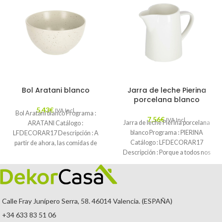
Bol Aratani blanco
Jarra de leche Pierina
porcelana blanco
5,43
€
IVA Incl.
Bol Aratani blanco Programa :
7,56
€
IVA Incl.
Jarra de leche Pierina porcelana
ARATANI Catálogo :
blanco Programa : PIERINA
LFDECORAR17 Descripción : A
Catálogo : LFDECORAR17
partir de ahora, las comidas de
Descripción : Porque a todos nos
cuchara estarán
gusta el
Calle Fray Junípero Serra, 58. 46014 Valencia. (ESPAÑA)
+34 633 83 51 06