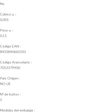
No
Cúbico u. :
0,001
Peso u. :
0,11
Código EAN :
8433840661032
Código Arancelario :
7013379900
País Origen :
NO UE
Nº de bultos :
1
Medidas del embalaje :