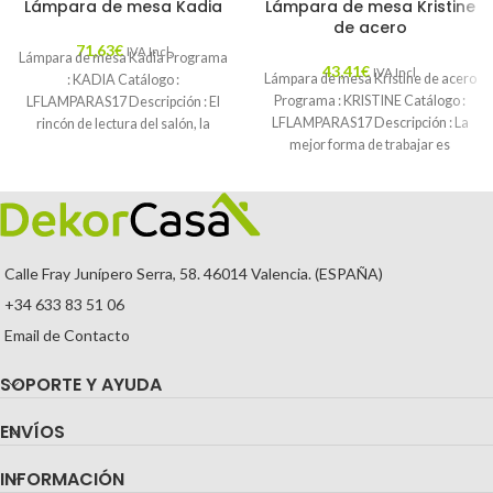
Lámpara de mesa Kadia
Lámpara de mesa Kristine
de acero
71,63
€
IVA Incl.
Lámpara de mesa Kadia Programa
43,41
€
IVA Incl.
Lámpara de mesa Kristine de acero
: KADIA Catálogo :
Programa : KRISTINE Catálogo :
LFLAMPARAS17 Descripción : El
LFLAMPARAS17 Descripción : La
rincón de lectura del salón, la
mejor forma de trabajar es
mesita
Calle Fray Junípero Serra, 58. 46014 Valencia. (ESPAÑA)
+34 633 83 51 06
Email de Contacto
SOPORTE Y AYUDA
ENVÍOS
INFORMACIÓN