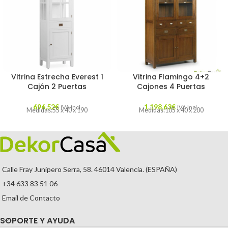
Vitrina Estrecha Everest 1
Vitrina Flamingo 4+2
Cajón 2 Puertas
Cajones 4 Puertas
696,52
€
1.198,63
€
IVA Incl.
IVA Incl.
Medidas:55 x 40 x 190
Medidas:105 x 40 x 200
Calle Fray Junípero Serra, 58. 46014 Valencia. (ESPAÑA)
+34 633 83 51 06
Email de Contacto
SOPORTE Y AYUDA