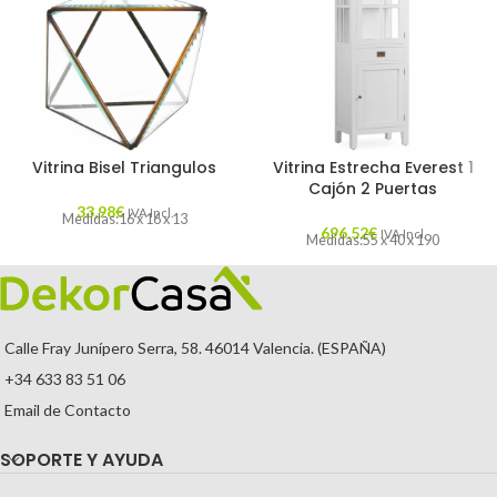
Vitrina Bisel Triangulos
Vitrina Estrecha Everest 1
Cajón 2 Puertas
33,98
€
IVA Incl.
Medidas:16 x 16 x 13
696,52
€
IVA Incl.
Medidas:55 x 40 x 190
Calle Fray Junípero Serra, 58. 46014 Valencia. (ESPAÑA)
+34 633 83 51 06
Email de Contacto
SOPORTE Y AYUDA