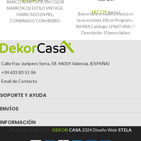
IVA Incl.
BANCO ALMSTOCK, EN COLOR
MARRÓN, DE ESTILO VINTAGE.
187,77
€
IVA Incl.
Banco Safara madera maciza de
FABRICADO EN PIEL,
teca reciclada 100 cm Programa :
COMBINADO CON HIERRO.
SAFARA Catálogo : LFNATURAL17
🚚
Envío Gratuito.
Descripción : El banco Safara
Calle Fray Junípero Serra, 58. 46014 Valencia. (ESPAÑA)
+34 633 83 51 06
Email de Contacto
SOPORTE Y AYUDA
ENVÍOS
INFORMACIÓN
MUEBLES BARATOS
DEKOR
CASA
2024
Diseño Web
STELA