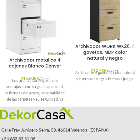
Archivador WORK WK26, 4
gavetas, MDP color
natural y negro
Archivador metalico 4
cajones Blanco Denver
210,78
€
IVA Incl.
Archivador 4 gavetas, color natural
245,00
€
y cuerpo en negro. Mesas a juego.
IVA Incl.
Los archivadores gozan de
ventajas como su gran capacidad,
la firmeza del acero, la versatilidad
de las carpetas y su seguridad, ya
que disponen de cerradura con
sistema antivuelco, permitiendo
almacenar documentación y
mantenerla segura bajo llave.
Calle Fray Junípero Serra, 58. 46014 Valencia. (ESPAÑA)
+34 633 83 51 06