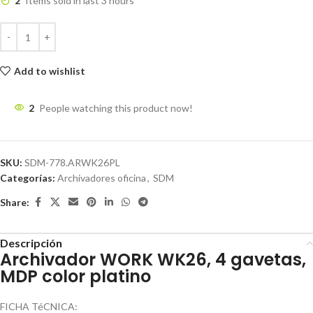
2
Items sold in last 3 hours
Add to wishlist
2
People watching this product now!
SKU:
SDM-778.ARWK26PL
Categorías:
Archivadores oficina
,
SDM
Share:
Descripción
Archivador WORK WK26, 4 gavetas,
MDP color platino
FICHA TéCNICA: