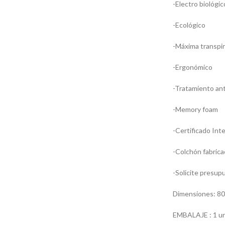
-Electro biológic
-Ecológico
-Máxima transpir
-Ergonómico
-Tratamiento ant
-Memory foam
-Certificado Inte
-Colchón fabric
-Solicite presup
Dimensiones: 80 
EMBALAJE : 1 uni