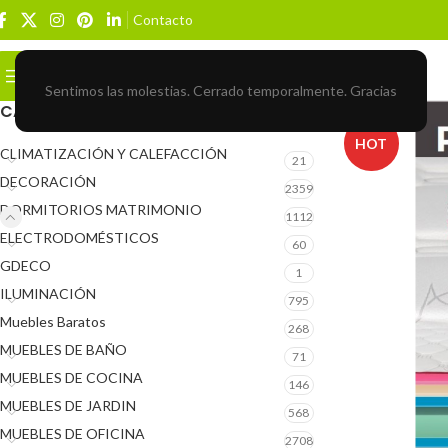
Contacto
Buscar
BROWSE CATEGORIES
Sentimos las molestias. Cerrado temporalmente. Gracias
CATEGORÍAS DEL PRODUCTO
HOT
CLIMATIZACIÓN Y CALEFACCIÓN
21
DECORACIÓN
2359
DORMITORIOS MATRIMONIO
1112
ELECTRODOMÉSTICOS
60
GDECO
1
ILUMINACIÓN
795
Muebles Baratos
268
MUEBLES DE BAÑO
71
MUEBLES DE COCINA
146
MUEBLES DE JARDIN
568
MUEBLES DE OFICINA
2708