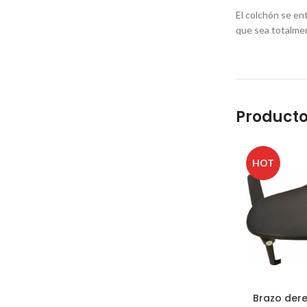
El colchón se en
que sea totalmen
Producto
HOT
Brazo der