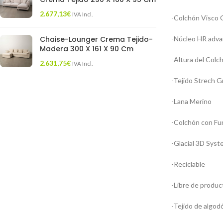
2.677,13
€
IVA Incl.
-Colchón Visco 
Chaise-Lounger Crema Tejido-
-Núcleo HR adva
Madera 300 X 161 X 90 Cm
-Altura del Colc
2.631,75
€
IVA Incl.
-Tejido Strech G
-Lana Merino
-Colchón con Fun
-Glacial 3D Syst
-Reciclable
-Libre de produc
-Tejido de algod