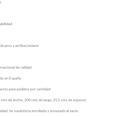
o
abilidad
iácaros y antibacteriano
rnacional de calidad
ado en España
uesto para pedidos por cantidad
cms de ancho, 200 cms de largo, 25,5 cms de espesor
dad. Se suministra enrollado y envasado al vacío.