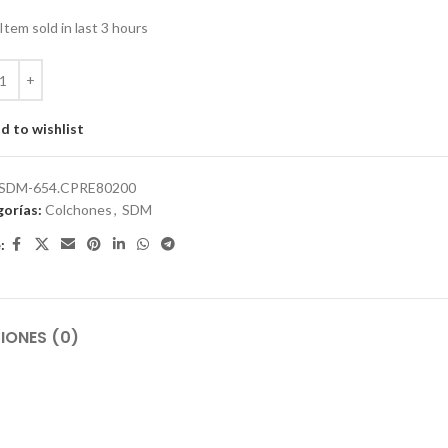
Item sold in last 3 hours
d to wishlist
SDM-654.CPRE80200
orías:
Colchones
,
SDM
:
IONES (0)