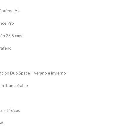
Grafeno Air
nce Pro
hón 25,5 cms
rafeno
ción Duo Space – verano e invierno –
em Transpirable
tos tóxicos
ón