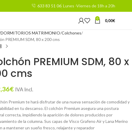
633 83 51 06
Lunes -Viernes de 18h a 20h
0
0,00
€
DORMITORIOS MATRIMONIO
Colchones
ón PREMIUM SDM, 80 x 200 cms
olchón PREMIUM SDM, 80 x
00 cms
,36
€
IVA Incl.
lchón Premium te hará disfrutar de una nueva sensación de comodidad y
abilidad en tu descanso. El colchón Premium asegura una postura
al correcta, impidiendo la aparición de dolores producidos por
vamiento de la columna. Sus capas de Visco Grafeno Air y Lana Merino
n a mantener un sueño fresco, relajante y reparador