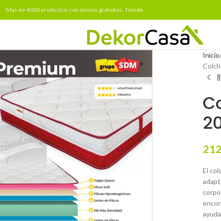
Mas de 4000 productos con envíos gratuitos.
Tienda
Inicio
Colch
C
2
212
El co
adapt
corpor
encor
ayuda