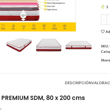
1
to enlarge
Ad
SKU:
Categ
Share
DESCRIPCIÓN
VALORAC
 PREMIUM SDM, 80 x 200 cms
: