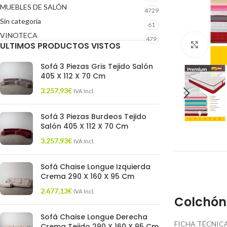
MUEBLES DE SALÓN
4729
Sin categoría
61
VINOTECA
479
ULTIMOS PRODUCTOS VISTOS
Click 
Sofá 3 Piezas Gris Tejido Salón
405 X 112 X 70 Cm
3.257,93
€
IVA Incl.
Sofá 3 Piezas Burdeos Tejido
Salón 405 X 112 X 70 Cm
3.257,93
€
IVA Incl.
Sofá Chaise Longue Izquierda
Crema 290 X 160 X 95 Cm
2.677,13
€
IVA Incl.
Colchón
Sofá Chaise Longue Derecha
FICHA TÉCNICA
Crema Tejido 290 X 160 X 95 Cm