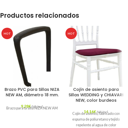
Productos relacionados
HOT
HOT
Brazo PVC para Sillas NIZA
Cojín de asiento para
NEW AM, diámetro 18 mm.
Sillas WEDDING y CHIAVARI
NEW, color burdeos
9,28
€
IVA Incl.
Brazo para la silla NIZA NEW AM
14,16
€
IVA Incl.
Cojín de asiento, fabricado con
espuma de poliuretano y tejido
repelente al agua de color