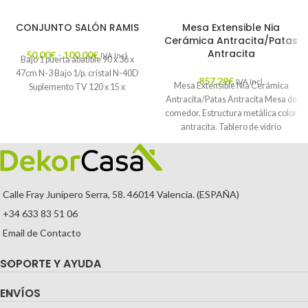
CONJUNTO SALÓN RAMIS
Mesa Extensible Nia
Cerámica Antracita/Patas
Antracita
50,00
€
-
100,00
€
IVA Incl.
Bajo 1 puerta abatible 90 x 36 x
47cm N-3 Bajo 1/p. cristal N-40D
857,29
€
IVA Incl.
Mesa Extensible Nia Cerámica
Suplemento TV 120 x 15 x
Antracita/Patas Antracita Mesa de
comedor. Estructura metálica color
antracita. Tablero de vidrio
templado de 8mm de
Calle Fray Junípero Serra, 58. 46014 Valencia. (ESPAÑA)
+34 633 83 51 06
Email de Contacto
SOPORTE Y AYUDA
ENVÍOS