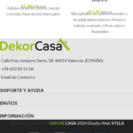
blanco
24,38
€
IVA Incl.
Aplique de pared, diseño, cuerpo
25,17
€
IVA Incl.
Silla apilable con asiento monoblock
cromado, flexo de led. Interruptor
de polipropileno blanco. Armazón
tubular cromado. Otros colores
disponibles
Calle Fray Junípero Serra, 58. 46014 Valencia. (ESPAÑA)
+34 633 83 51 06
Email de Contacto
SOPORTE Y AYUDA
ENVÍOS
INFORMACIÓN
MUEBLES BARATOS
DEKOR
CASA
2024
Diseño Web
STELA