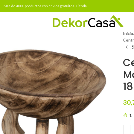
Mas de 4000 productos con envíos gratuitos.
Tienda
Inicio
Centr
C
Ma
1
30,
1