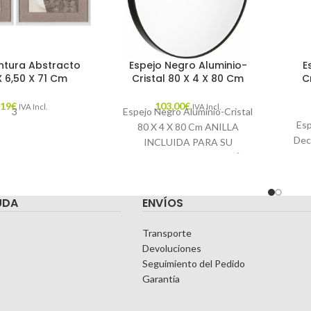
ntura Abstracto
Espejo Negro Aluminio-
E
X 6,50 X 71 Cm
Cristal 80 X 4 X 80 Cm
C
,19
€
103,00
€
IVA Incl.
IVA Incl.
3
Espejo Negro Aluminio-Cristal
Esp
80 X 4 X 80 Cm ANILLA
Dec
INCLUIDA PARA SU
CORRECTA COLOCACIÓN.
34.
MEDIDA INTERIOR: 78X78CM.
Características: MATERIAL:
UDA
ENVÍOS
CA
Transporte
Devoluciones
Seguimiento del Pedido
Garantía