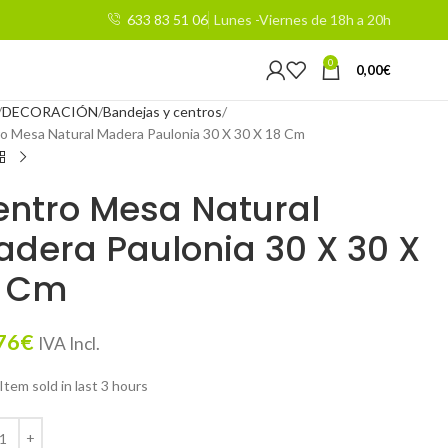
633 83 51 06
Lunes -Viernes de 18h a 20h
0
0,00
€
DECORACIÓN
Bandejas y centros
o Mesa Natural Madera Paulonia 30 X 30 X 18 Cm
entro Mesa Natural
dera Paulonia 30 X 30 X
8 Cm
76
€
IVA Incl.
Item sold in last 3 hours