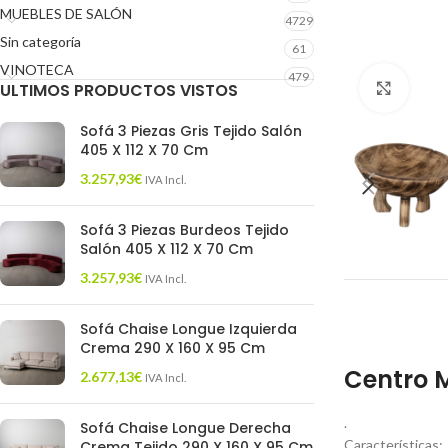
MUEBLES DE SALÓN
4729
Sin categoría
61
VINOTECA
479
ULTIMOS PRODUCTOS VISTOS
Click 
Sofá 3 Piezas Gris Tejido Salón
405 X 112 X 70 Cm
3.257,93
€
IVA Incl.
Sofá 3 Piezas Burdeos Tejido
Salón 405 X 112 X 70 Cm
3.257,93
€
IVA Incl.
Sofá Chaise Longue Izquierda
Crema 290 X 160 X 95 Cm
Centro 
2.677,13
€
IVA Incl.
.
Sofá Chaise Longue Derecha
Características:
Crema Tejido 290 X 160 X 95 Cm