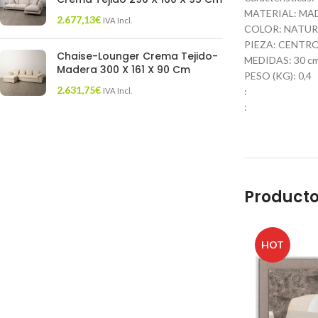
MATERIAL: MA
2.677,13
€
IVA Incl.
COLOR: NATUR
PIEZA: CENTR
Chaise-Lounger Crema Tejido-
MEDIDAS: 30 cm.
Madera 300 X 161 X 90 Cm
PESO (KG): 0,4
2.631,75
€
:
IVA Incl.
:
Producto
HOT