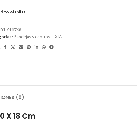
d to wishlist
IXI-610768
orías:
Bandejas y centros
,
IXIA
:
IONES (0)
0 X 18 Cm