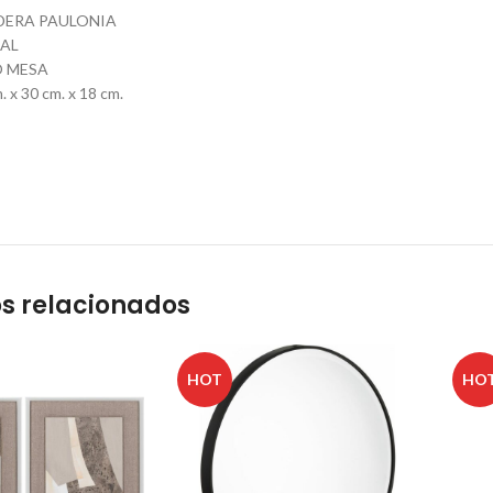
DERA PAULONIA
AL
O MESA
 x 30 cm. x 18 cm.
s relacionados
HOT
HO