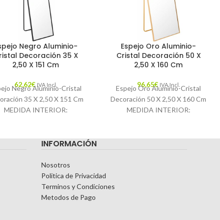
spejo Negro Aluminio-
Espejo Oro Aluminio-
ristal Decoración 35 X
Cristal Decoración 50 X
2,50 X 151 Cm
2,50 X 160 Cm
62,62
€
96,65
€
IVA Incl.
IVA Incl.
ejo Negro Aluminio-Cristal
Espejo Oro Aluminio-Cristal
oración 35 X 2,50 X 151 Cm
Decoración 50 X 2,50 X 160 Cm
MEDIDA INTERIOR:
MEDIDA INTERIOR:
5X150.5CM. Características:
49.5X159.5CM. Características:
MATERIAL: ALUMINIO-
MATERIAL: ALUMINIO-
INFORMACIÓN
CRISTAL TEMPORADA:
CRISTAL TEMPORADA:
TÁLOGO COLOR: NEGRO
CATÁLOGO COLOR: ORO
Nosotros
Politica de Privacidad
Terminos y Condiciones
Metodos de Pago