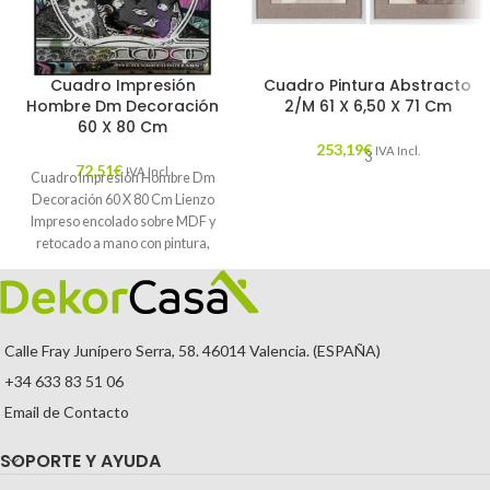
Cuadro Impresión
Cuadro Pintura Abstracto
Hombre Dm Decoración
2/M 61 X 6,50 X 71 Cm
60 X 80 Cm
253,19
€
IVA Incl.
3
72,51
€
IVA Incl.
Cuadro Impresión Hombre Dm
Decoración 60 X 80 Cm Lienzo
Impreso encolado sobre MDF y
retocado a mano con pintura,
Calle Fray Junípero Serra, 58. 46014 Valencia. (ESPAÑA)
+34 633 83 51 06
Email de Contacto
SOPORTE Y AYUDA