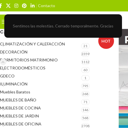
Contacto
Buscar
BROWSE CATEGORIES
Sentimos las molestias. Cerrado temporalmente. Gracias
CATEGORÍAS DEL PRODUCTO
HOT
CLIMATIZACIÓN Y CALEFACCIÓN
21
DECORACIÓN
2359
DORMITORIOS MATRIMONIO
1112
ELECTRODOMÉSTICOS
60
GDECO
1
ILUMINACIÓN
795
Muebles Baratos
268
MUEBLES DE BAÑO
71
MUEBLES DE COCINA
146
MUEBLES DE JARDIN
568
MUEBLES DE OFICINA
2708