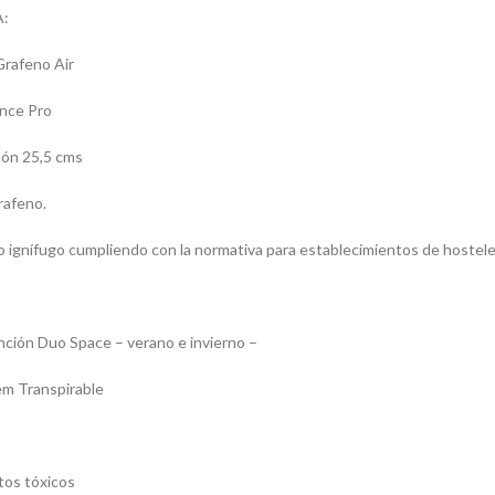
:
Grafeno Air
nce Pro
hón 25,5 cms
rafeno.
 ignífugo cumpliendo con la normativa para establecimientos de hostele
ción Duo Space – verano e invierno –
em Transpirable
tos tóxicos