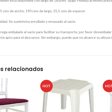
mbién está disponible con largo de 180cms -(Bajo Pedido) al mismo precio
5 cms de ancho, 190 cms de largo, 25,5 cms de espesor
dad. Se suministra enrollado y envasado al vacío.
trega embalado al vacío para facilitar su transporte, por favor desembala
te apto para el descanso. Sin embargo, puede que no alcance su altura
s relacionados
HOT
HO