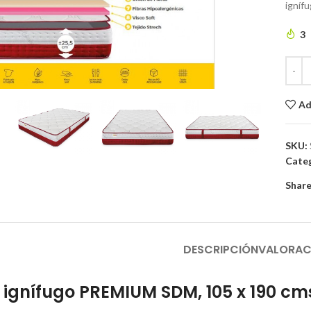
igníf
3
to enlarge
Ad
SKU:
Categ
Share
DESCRIPCIÓN
VALORAC
ignífugo PREMIUM SDM, 105 x 190 cm