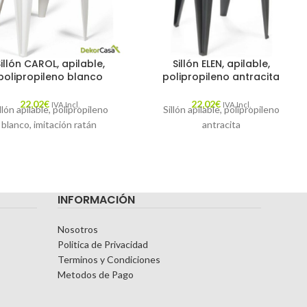
illón CAROL, apilable,
Sillón ELEN, apilable,
polipropileno blanco
polipropileno antracita
22,02
€
22,02
€
IVA Incl.
IVA Incl.
llón apilable, polipropileno
Sillón apilable, polipropileno
blanco, imitación ratán
antracita
INFORMACIÓN
Nosotros
Politica de Privacidad
Terminos y Condiciones
Metodos de Pago