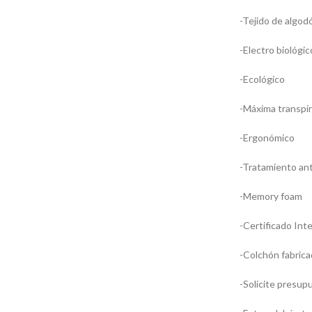
-Tejido de algod
-Electro biológic
-Ecológico
-Máxima transpir
-Ergonómico
-Tratamiento ant
-Memory foam
-Certificado Inte
-Colchón fabric
-Solicite presup