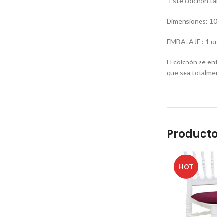
-Este colchón ta
Dimensiones: 10
EMBALAJE : 1 uni
El colchón se en
que sea totalmen
Producto
HOT