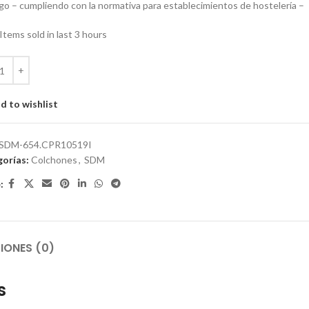
ugo – cumpliendo con la normativa para establecimientos de hostelería –
Items sold in last 3 hours
d to wishlist
SDM-654.CPR10519I
orías:
Colchones
,
SDM
:
IONES (0)
s