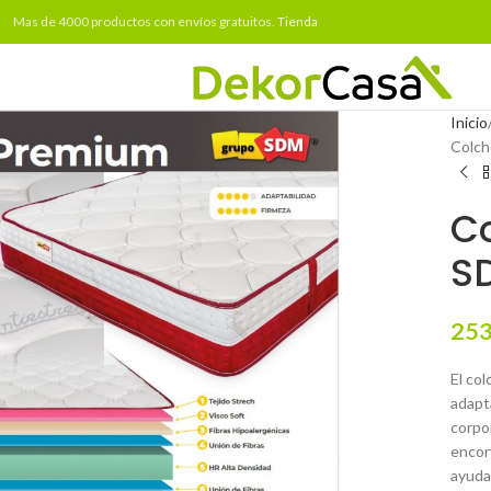
Mas de 4000 productos con envíos gratuitos.
Tienda
Inicio
Colch
C
SD
253
El co
adapt
corpor
encor
ayuda