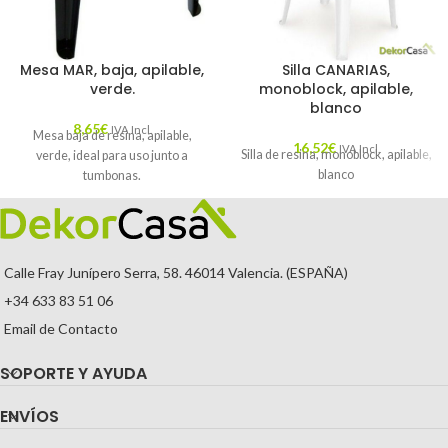
Mesa MAR, baja, apilable,
Silla CANARIAS,
verde.
monoblock, apilable,
blanco
8,65
€
IVA Incl.
Mesa baja de resina, apilable,
16,52
€
IVA Incl.
Silla de resina, monoblock, apilable,
verde, ideal para uso junto a
blanco
tumbonas.
Calle Fray Junípero Serra, 58. 46014 Valencia. (ESPAÑA)
+34 633 83 51 06
Email de Contacto
SOPORTE Y AYUDA
ENVÍOS