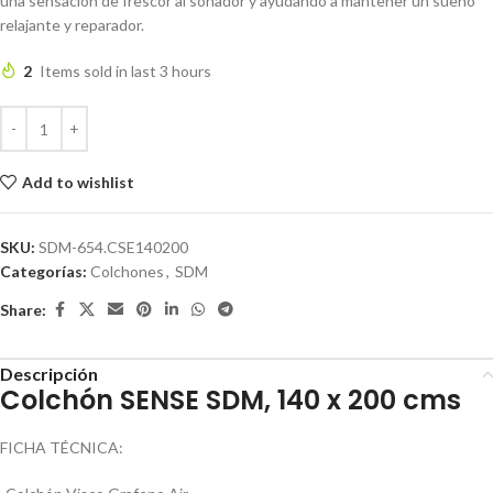
una sensación de frescor al soñador y ayudando a mantener un sueño
relajante y reparador.
2
Items sold in last 3 hours
Add to wishlist
SKU:
SDM-654.CSE140200
Categorías:
Colchones
,
SDM
Share:
Descripción
Colchón SENSE SDM, 140 x 200 cms
FICHA TÉCNICA: