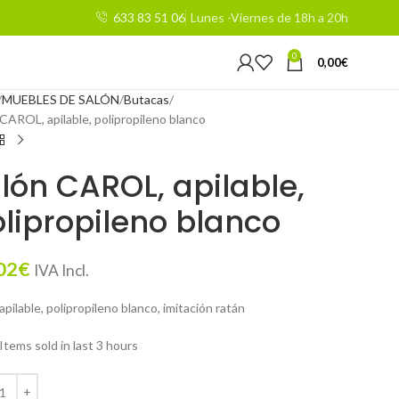
633 83 51 06
Lunes -Viernes de 18h a 20h
0
0,00
€
MUEBLES DE SALÓN
Butacas
 CAROL, apilable, polipropileno blanco
llón CAROL, apilable,
lipropileno blanco
02
€
IVA Incl.
 apilable, polipropileno blanco, imitación ratán
Items sold in last 3 hours