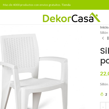
Mas de 4000 productos con envíos gratuitos.
Tienda
Inicio
Sillón
Si
po
22,
Sillón
2