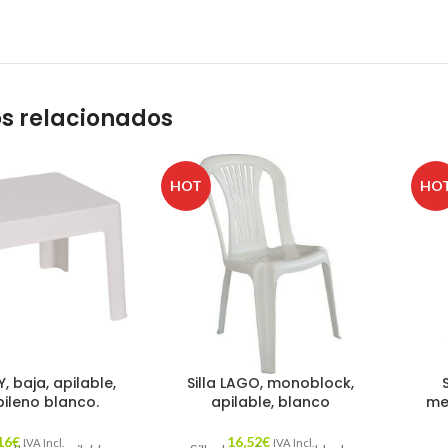
s relacionados
HOT
HO
 baja, apilable,
Silla LAGO, monoblock,
pileno blanco.
apilable, blanco
met
16
€
16,52
€
IVA Incl.
IVA Incl.