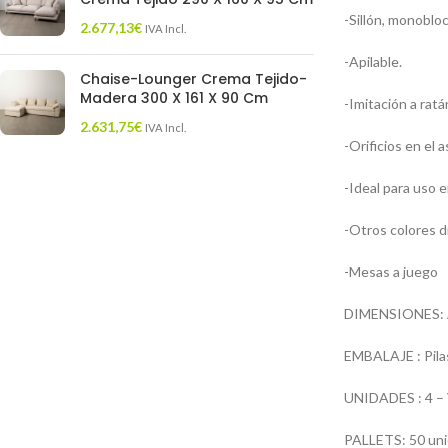
-Sillón, monobloc
2.677,13
€
IVA Incl.
-Apilable.
Chaise-Lounger Crema Tejido-
Madera 300 X 161 X 90 Cm
-Imitación a ratá
2.631,75
€
IVA Incl.
-Orificios en el 
-Ideal para uso e
-Otros colores d
-Mesas a juego
DIMENSIONES: Anc
EMBALAJE : Pilas
UNIDADES : 4 –
PALLETS: 50 un