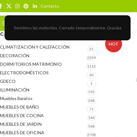
Contacto
Buscar
BROWSE CATEGORIES
Sentimos las molestias. Cerrado temporalmente. Gracias
CATEGORÍAS DEL PRODUCTO
HOT
CLIMATIZACIÓN Y CALEFACCIÓN
21
DECORACIÓN
2359
DORMITORIOS MATRIMONIO
1112
ELECTRODOMÉSTICOS
60
GDECO
1
ILUMINACIÓN
795
Muebles Baratos
268
MUEBLES DE BAÑO
71
MUEBLES DE COCINA
146
MUEBLES DE JARDIN
568
MUEBLES DE OFICINA
2708