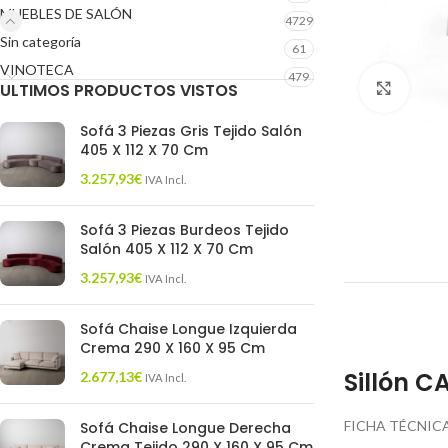
MUEBLES DE SALÓN
4729
Sin categoría
61
VINOTECA
479
ULTIMOS PRODUCTOS VISTOS
Click 
Sofá 3 Piezas Gris Tejido Salón
405 X 112 X 70 Cm
3.257,93
€
IVA Incl.
Sofá 3 Piezas Burdeos Tejido
Salón 405 X 112 X 70 Cm
3.257,93
€
IVA Incl.
Sofá Chaise Longue Izquierda
Crema 290 X 160 X 95 Cm
Sillón C
2.677,13
€
IVA Incl.
FICHA TÉCNICA
Sofá Chaise Longue Derecha
Crema Tejido 290 X 160 X 95 Cm