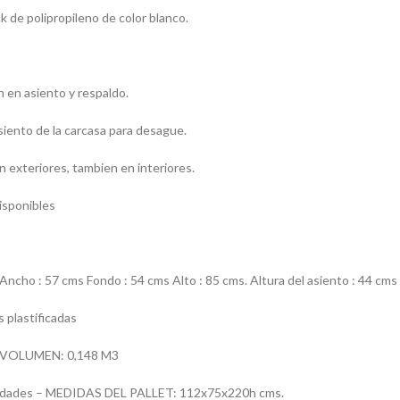
k de polipropileno de color blanco.
n en asiento y respaldo.
asiento de la carcasa para desague.
n exteriores, tambien en interiores.
isponibles
ho : 57 cms Fondo : 54 cms Alto : 85 cms. Altura del asiento : 44 cms
 plastificadas
 VOLUMEN: 0,148 M3
idades – MEDIDAS DEL PALLET: 112x75x220h cms.