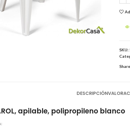
Ad
to enlarge
SKU:
Categ
Share
DESCRIPCIÓN
VALORAC
AROL, apilable, polipropileno blanco
: