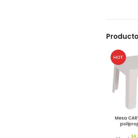
Producto
HOT
Mesa CARY,
polipro
14,