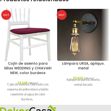
HOT
HOT
Cojín de asiento para
Lámpara URSA, aplique,
Sillas WEDDING y CHIAVARI
metal
NEW, color burdeos
20,45
€
IVA Incl.
Aplique de pared, diseño,
14,16
€
IVA Incl.
Cojín de asiento, fabricado con
metal dorado
espuma de poliuretano y tejido
repelente al agua de color
burdeos.