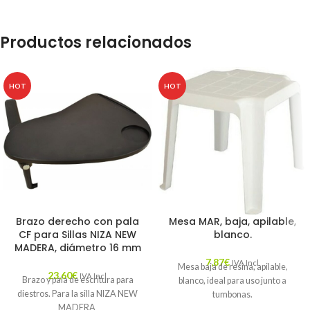
Productos relacionados
HOT
HOT
Brazo derecho con pala
Mesa MAR, baja, apilable,
CF para Sillas NIZA NEW
blanco.
MADERA, diámetro 16 mm
7,87
€
IVA Incl.
Mesa baja de resina, apilable,
23,60
€
IVA Incl.
Brazo y pala de escritura para
blanco, ideal para uso junto a
diestros. Para la silla NIZA NEW
tumbonas.
MADERA