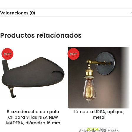
Valoraciones (0)
Productos relacionados
HOT
HOT
Brazo derecho con pala
Lámpara URSA, aplique,
CF para Sillas NIZA NEW
metal
MADERA, diámetro 16 mm
20,45
€
IVA Incl.
Aplique de pared, diseño,