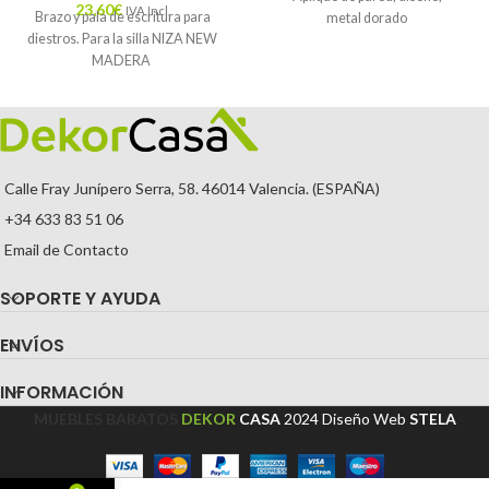
23,60
€
IVA Incl.
Brazo y pala de escritura para
metal dorado
diestros. Para la silla NIZA NEW
MADERA
Calle Fray Junípero Serra, 58. 46014 Valencia. (ESPAÑA)
+34 633 83 51 06
Email de Contacto
SOPORTE Y AYUDA
ENVÍOS
INFORMACIÓN
MUEBLES BARATOS
DEKOR
CASA
2024
Diseño Web
STELA