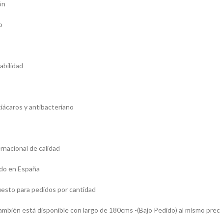
ón
o
abilidad
iácaros y antibacteriano
rnacional de calidad
ado en España
uesto para pedidos por cantidad
ambién está disponible con largo de 180cms -(Bajo Pedido) al mismo preci