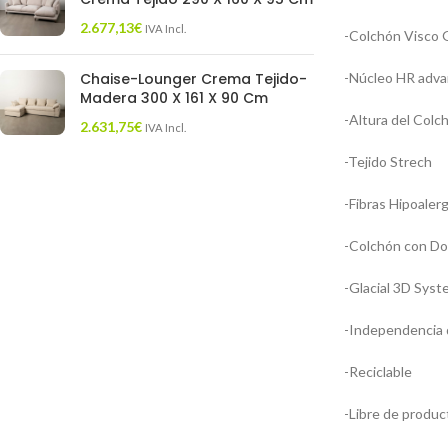
2.677,13
€
IVA Incl.
-Colchón Visco 
Chaise-Lounger Crema Tejido-
-Núcleo HR adva
Madera 300 X 161 X 90 Cm
-Altura del Col
2.631,75
€
IVA Incl.
-Tejido Strech
-Fibras Hipoaler
-Colchón con Do
-Glacial 3D Syst
-Independencia 
-Reciclable
-Libre de produc