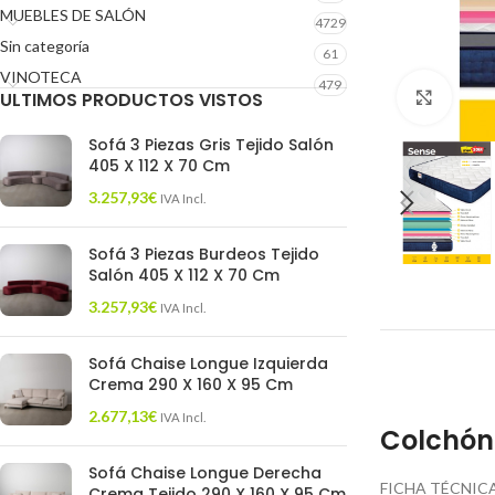
MUEBLES DE SALÓN
4729
Sin categoría
61
VINOTECA
479
ULTIMOS PRODUCTOS VISTOS
Click 
Sofá 3 Piezas Gris Tejido Salón
405 X 112 X 70 Cm
3.257,93
€
IVA Incl.
Sofá 3 Piezas Burdeos Tejido
Salón 405 X 112 X 70 Cm
3.257,93
€
IVA Incl.
Sofá Chaise Longue Izquierda
Crema 290 X 160 X 95 Cm
2.677,13
€
IVA Incl.
Colchón 
Sofá Chaise Longue Derecha
FICHA TÉCNICA
Crema Tejido 290 X 160 X 95 Cm