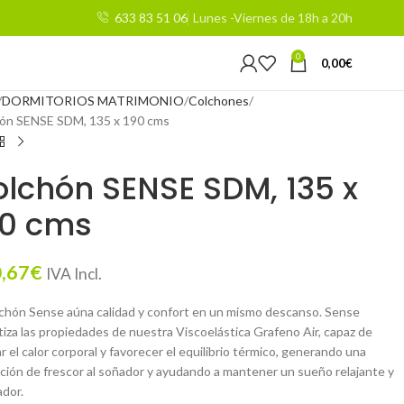
633 83 51 06
Lunes -Viernes de 18h a 20h
0
0,00
€
DORMITORIOS MATRIMONIO
Colchones
ón SENSE SDM, 135 x 190 cms
lchón SENSE SDM, 135 x
90 cms
,67
€
IVA Incl.
lchón Sense aúna calidad y confort en un mismo descanso. Sense
tiza las propiedades de nuestra Viscoelástica Grafeno Air, capaz de
r el calor corporal y favorecer el equilibrio térmico, generando una
ción de frescor al soñador y ayudando a mantener un sueño relajante y
ador.