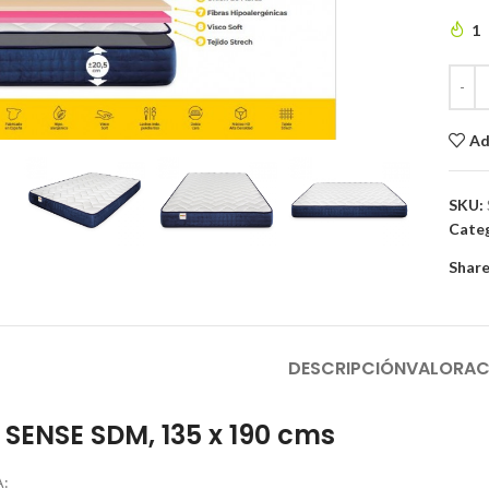
1
to enlarge
Ad
SKU:
Categ
Share
DESCRIPCIÓN
VALORAC
SENSE SDM, 135 x 190 cms
: