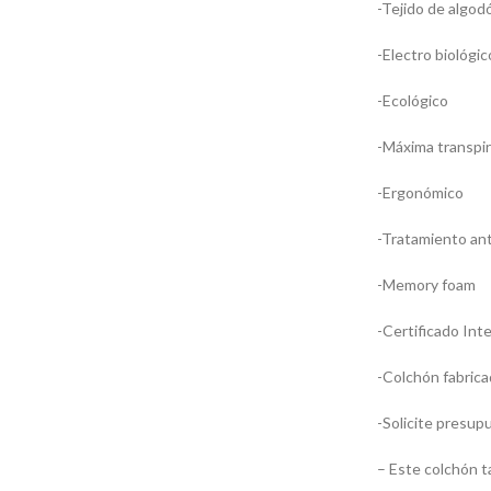
-Tejido de algod
-Electro biológic
-Ecológico
-Máxima transpir
-Ergonómico
-Tratamiento ant
-Memory foam
-Certificado Inte
-Colchón fabric
-Solicite presup
– Este colchón t