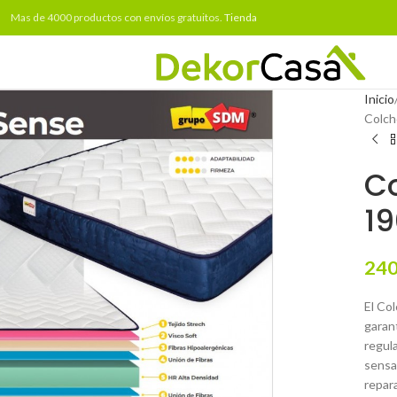
Mas de 4000 productos con envíos gratuitos.
Tienda
Inicio
Colch
Co
1
240
El Co
garan
regula
sensa
repar