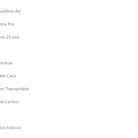
Grafeno Air
nce Pro
chón 21 cms
génicas
ble Cara
em Transpirable
de Lechos
tos tóxicos