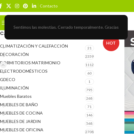
Contacto
Buscar
BROWSE CATEGORIES
Sentimos las molestias. Cerrado temporalmente. Gracias
CATEGORÍAS DEL PRODUCTO
HOT
CLIMATIZACIÓN Y CALEFACCIÓN
21
DECORACIÓN
2359
DORMITORIOS MATRIMONIO
1112
ELECTRODOMÉSTICOS
60
GDECO
1
ILUMINACIÓN
795
Muebles Baratos
268
MUEBLES DE BAÑO
71
MUEBLES DE COCINA
146
MUEBLES DE JARDIN
568
MUEBLES DE OFICINA
2708