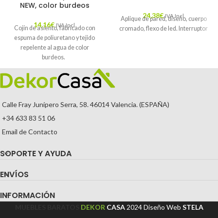
NEW, color burdeos
24,38
€
IVA Incl.
Aplique de pared, diseño, cuerpo
14,16
€
IVA Incl.
Cojín de asiento, fabricado con
cromado, flexo de led. Interruptor
espuma de poliuretano y tejido
repelente al agua de color
burdeos.
Calle Fray Junípero Serra, 58. 46014 Valencia. (ESPAÑA)
+34 633 83 51 06
Email de Contacto
SOPORTE Y AYUDA
ENVÍOS
INFORMACIÓN
MUEBLES BARATOS
DEKOR
CASA
2024
Diseño Web
STELA