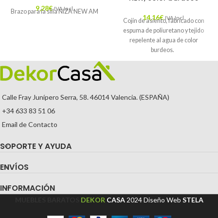
9,28
€
IVA Incl.
Brazo para la silla NIZA NEW AM
14,16
€
IVA Incl.
Cojín de asiento, fabricado con
espuma de poliuretano y tejido
repelente al agua de color
burdeos.
Calle Fray Junípero Serra, 58. 46014 Valencia. (ESPAÑA)
+34 633 83 51 06
Email de Contacto
SOPORTE Y AYUDA
ENVÍOS
INFORMACIÓN
MUEBLES BARATOS
DEKOR
CASA
2024
Diseño Web
STELA