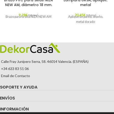
Brazo PVC para Sillas NIZA
Lámpara URSA, aplique,
NEW AM, diámetro 18 mm.
metal
9,28
€
20,45
€
IVA Incl.
IVA Incl.
Brazo para la silla NIZA NEW AM
Aplique de pared, diseño,
metal dorado
Calle Fray Junípero Serra, 58. 46014 Valencia. (ESPAÑA)
+34 633 83 51 06
Email de Contacto
SOPORTE Y AYUDA
ENVÍOS
INFORMACIÓN