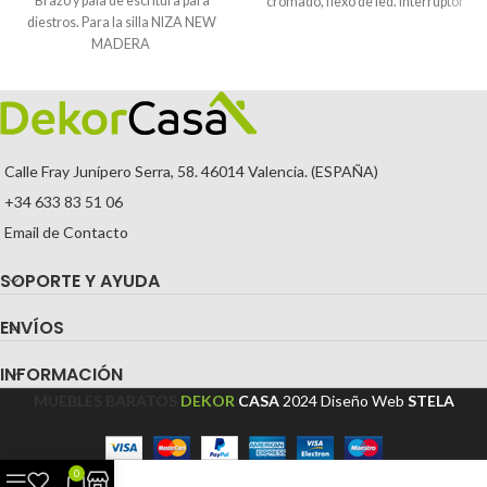
Brazo y pala de escritura para
cromado, flexo de led. Interruptor
diestros. Para la silla NIZA NEW
MADERA
Calle Fray Junípero Serra, 58. 46014 Valencia. (ESPAÑA)
+34 633 83 51 06
Email de Contacto
SOPORTE Y AYUDA
ENVÍOS
INFORMACIÓN
MUEBLES BARATOS
DEKOR
CASA
2024
Diseño Web
STELA
0