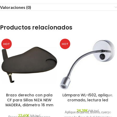
Valoraciones (0)
Productos relacionados
HOT
HOT
Brazo derecho con pala
Lámpara WL-I502, aplique,
CF para Sillas NIZA NEW
cromado, lectura led
MADERA, diámetro 16 mm
24,38
€
IVA Incl.
Aplique de pared, diseño, cuerpo
23,60
€
IVA Incl.