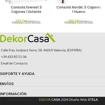
Consola Everest 3
Consola Nordic 3 Cajones
Cajones 1 Estante
1 Hueco
373,74
€
330,33
€
IVA Incl.
IVA Incl.
Medidas:110 x 30 x 80
Medidas:110 x 30 x 80
Calle Fray Junípero Serra, 58. 46014 Valencia. (ESPAÑA)
+34 633 83 51 06
Email de Contacto
SOPORTE Y AYUDA
ENVÍOS
INFORMACIÓN
MUEBLES BARATOS
DEKOR
CASA
2024
Diseño Web
STELA