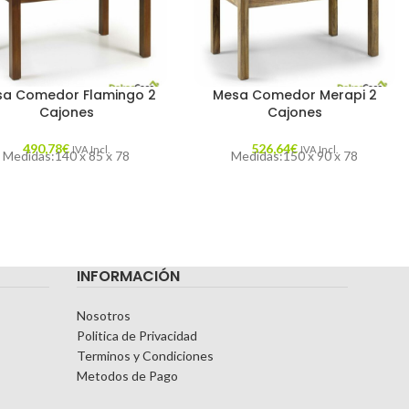
sa Comedor Flamingo 2
Mesa Comedor Merapi 2
Cajones
Cajones
490,78
€
526,64
€
IVA Incl.
IVA Incl.
Medidas:140 x 85 x 78
Medidas:150 x 90 x 78
INFORMACIÓN
Nosotros
Politica de Privacidad
Terminos y Condiciones
Metodos de Pago