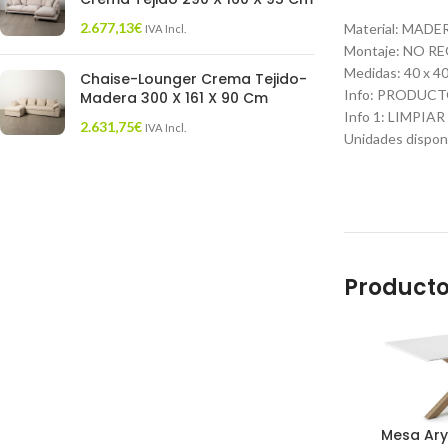
2.677,13
€
Material
:
MADER
IVA Incl.
Montaje
:
NO RE
Medidas
:
40 x 40
Chaise-Lounger Crema Tejido-
Info
:
PRODUCTO
Madera 300 X 161 X 90 Cm
Info 1
:
LIMPIAR
2.631,75
€
IVA Incl.
Unidades dispon
Producto
Mesa Arya