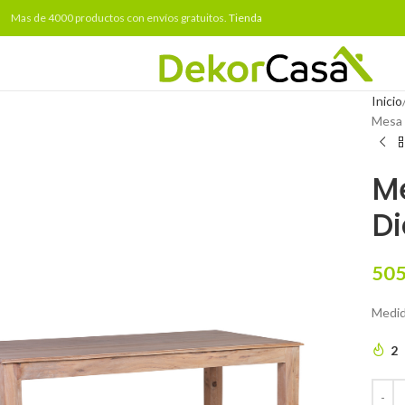
Mas de 4000 productos con envíos gratuitos.
Tienda
Inicio
Mesa 
M
D
505
Medid
2