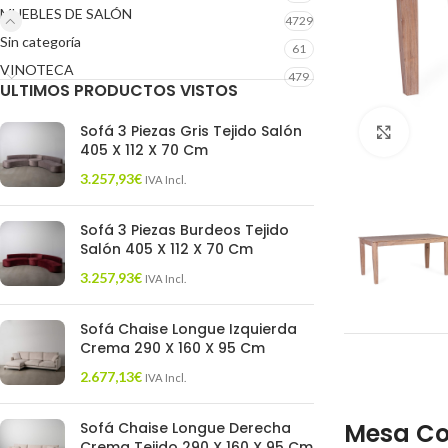
MUEBLES DE SALÓN
4729
Sin categoría
61
VINOTECA
479
ULTIMOS PRODUCTOS VISTOS
Sofá 3 Piezas Gris Tejido Salón
Click 
405 X 112 X 70 Cm
3.257,93
€
IVA Incl.
Sofá 3 Piezas Burdeos Tejido
Salón 405 X 112 X 70 Cm
3.257,93
€
IVA Incl.
Sofá Chaise Longue Izquierda
Crema 290 X 160 X 95 Cm
2.677,13
€
IVA Incl.
Mesa Co
Sofá Chaise Longue Derecha
Crema Tejido 290 X 160 X 95 Cm