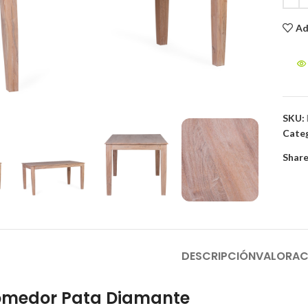
Ad
to enlarge
SKU:
Categ
Share
DESCRIPCIÓN
VALORAC
medor Pata Diamante