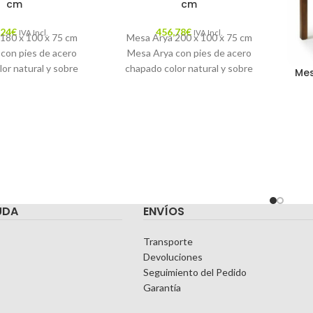
cm
cm
,24
€
456,78
€
IVA Incl.
IVA Incl.
180 x 100 x 75 cm
Mesa Arya 200 x 100 x 75 cm
con pies de acero
Mesa Arya con pies de acero
or natural y sobre
chapado color natural y sobre
Me
en DM
en DM
UDA
ENVÍOS
Transporte
Devoluciones
Seguimiento del Pedido
Garantía