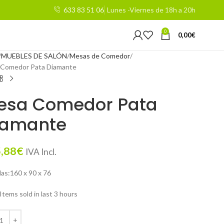
633 83 51 06
Lunes -Viernes de 18h a 20h
0
0,00
€
MUEBLES DE SALÓN
Mesas de Comedor
Comedor Pata Diamante
esa Comedor Pata
iamante
,88
€
IVA Incl.
as:160 x 90 x 76
Items sold in last 3 hours