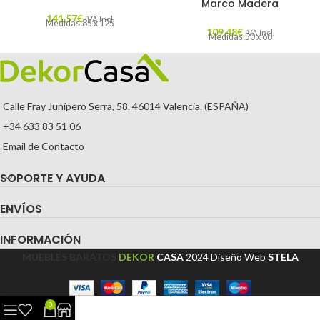
Marco Madera
141,57
€
IVA Incl.
Medidas:85 x 125
109,48
€
IVA Incl.
Medidas:50 x 60
Calle Fray Junípero Serra, 58. 46014 Valencia. (ESPAÑA)
+34 633 83 51 06
Email de Contacto
SOPORTE Y AYUDA
ENVÍOS
INFORMACIÓN
MUEBLES BARATOS
DEKOR
CASA
2024
Diseño Web
STELA
0