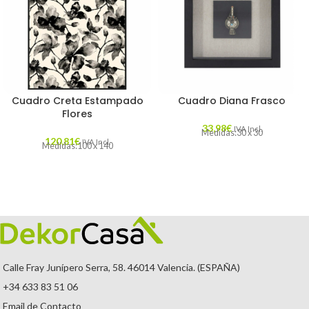
Cuadro Creta Estampado
Cuadro Diana Frasco
Flores
33,98
€
IVA Incl.
Medidas:30 x 30
120,81
€
IVA Incl.
Medidas:100 x 140
Calle Fray Junípero Serra, 58. 46014 Valencia. (ESPAÑA)
+34 633 83 51 06
Email de Contacto