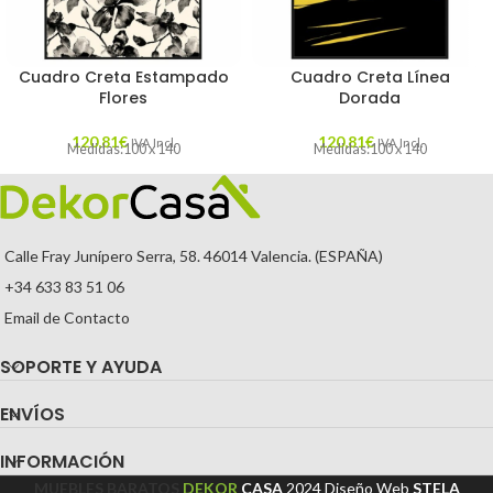
Cuadro Creta Estampado
Cuadro Creta Línea
Flores
Dorada
120,81
€
120,81
€
IVA Incl.
IVA Incl.
Medidas:100 x 140
Medidas:100 x 140
Calle Fray Junípero Serra, 58. 46014 Valencia. (ESPAÑA)
+34 633 83 51 06
Email de Contacto
SOPORTE Y AYUDA
ENVÍOS
INFORMACIÓN
MUEBLES BARATOS
DEKOR
CASA
2024
Diseño Web
STELA