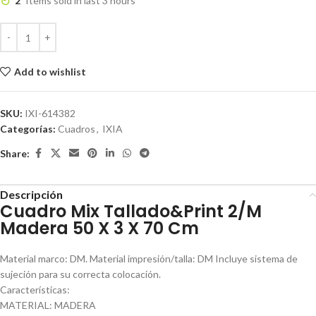
2
Items sold in last 3 hours
Add to wishlist
SKU:
IXI-614382
Categorías:
Cuadros
,
IXIA
Share:
Descripción
Cuadro Mix Tallado&Print 2/M
Madera 50 X 3 X 70 Cm
Material marco: DM. Material impresión/talla: DM Incluye sistema de
sujeción para su correcta colocación.
Características:
MATERIAL: MADERA