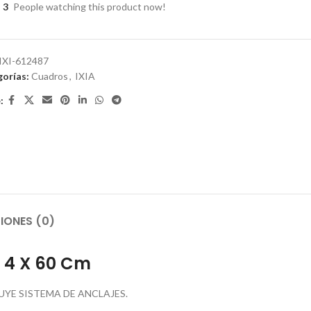
3
People watching this product now!
IXI-612487
orías:
Cuadros
,
IXIA
:
IONES (0)
 4 X 60 Cm
YE SISTEMA DE ANCLAJES.