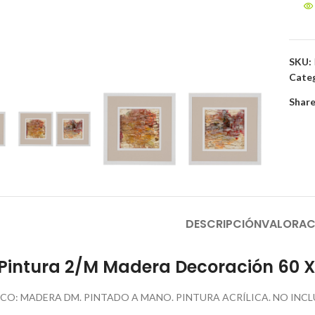
SKU:
to enlarge
Categ
Share
DESCRIPCIÓN
VALORAC
Pintura 2/M Madera Decoración 60 X
O: MADERA DM. PINTADO A MANO. PINTURA ACRÍLICA. NO INCLU