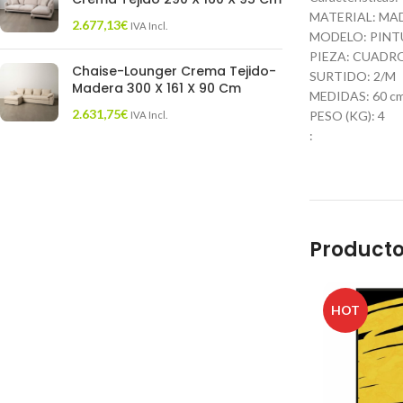
MATERIAL: MA
2.677,13
€
IVA Incl.
MODELO: PINT
PIEZA: CUADR
Chaise-Lounger Crema Tejido-
SURTIDO: 2/M
Madera 300 X 161 X 90 Cm
MEDIDAS: 60 cm. 
2.631,75
€
PESO (KG): 4
IVA Incl.
:
Producto
HOT