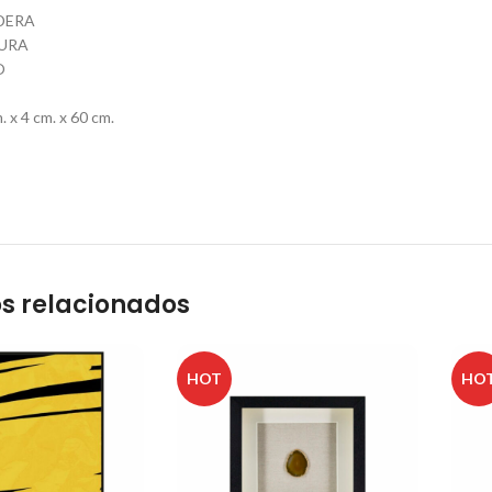
DERA
URA
O
x 4 cm. x 60 cm.
s relacionados
HOT
HO