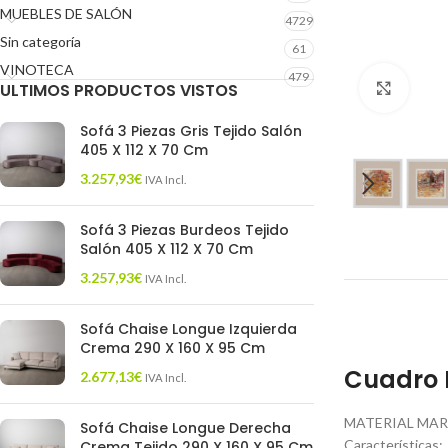
MUEBLES DE SALÓN
4729
Sin categoría
61
VINOTECA
479
ULTIMOS PRODUCTOS VISTOS
Click 
Sofá 3 Piezas Gris Tejido Salón
405 X 112 X 70 Cm
3.257,93
€
IVA Incl.
Sofá 3 Piezas Burdeos Tejido
Salón 405 X 112 X 70 Cm
3.257,93
€
IVA Incl.
Sofá Chaise Longue Izquierda
Crema 290 X 160 X 95 Cm
Cuadro 
2.677,13
€
IVA Incl.
MATERIAL MARC
Sofá Chaise Longue Derecha
Características:
Crema Tejido 290 X 160 X 95 Cm