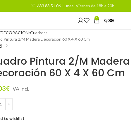
633 83 51 06
Lunes -Viernes de 18h a 20h
0
0,00
€
DECORACIÓN
Cuadros
o Pintura 2/M Madera Decoración 60 X 4 X 60 Cm
uadro Pintura 2/M Madera
coración 60 X 4 X 60 Cm
03
€
IVA Incl.
d to wishlist