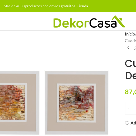
Mas de 4000 productos con envíos gratuitos.
Tienda
Inicio
Cuadr
C
De
87,
Ad