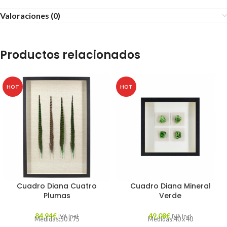
Valoraciones (0)
Productos relacionados
HOT
HOT
Cuadro Diana Cuatro
Cuadro Diana Mineral
Plumas
Verde
84,94
€
49,08
€
IVA Incl.
IVA Incl.
Medidas:50 x 75
Medidas:40 x 40