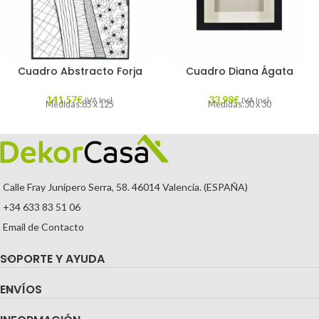
Cuadro Abstracto Forja
Cuadro Diana Ágata
141,57
€
33,98
€
IVA Incl.
IVA Incl.
Medidas:85 x 125
Medidas:30 x 30
Calle Fray Junípero Serra, 58. 46014 Valencia. (ESPAÑA)
+34 633 83 51 06
Email de Contacto
SOPORTE Y AYUDA
ENVÍOS