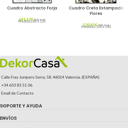
Cuadro Abstracto Forja
Cuadro Creta Estampado
Flores
141,57
€
IVA Incl.
Medidas:85 x 125
120,81
€
IVA Incl.
Medidas:100 x 140
Calle Fray Junípero Serra, 58. 46014 Valencia. (ESPAÑA)
+34 633 83 51 06
Email de Contacto
SOPORTE Y AYUDA
ENVÍOS